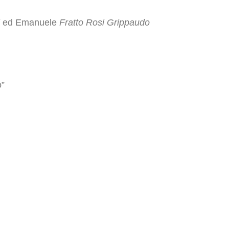
i
ed Emanuele
Fratto Rosi Grippaudo
o”