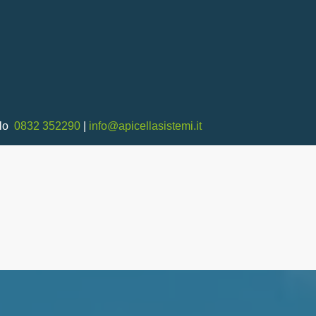
llo
0832 352290
|
info@apicellasistemi.it