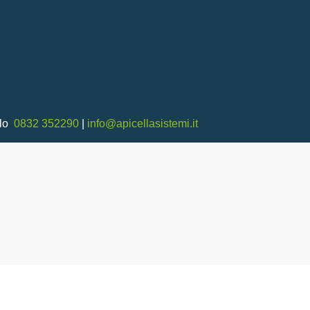
llo
0832 352290
|
info@apicellasistemi.it