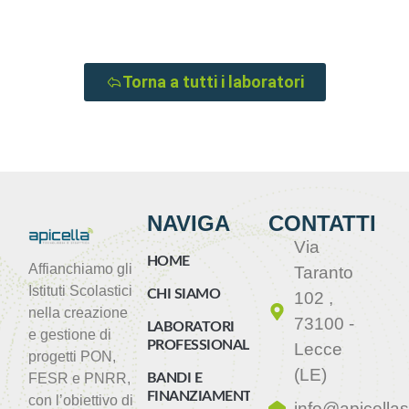
Torna a tutti i laboratori
NAVIGA
CONTATTI
Via
HOME
Affianchiamo gli
Taranto
Istituti Scolastici
CHI SIAMO
102 ,
nella creazione
73100 -
LABORATORI
e gestione di
PROFESSIONALIZZANTI
Lecce
progetti PON,
(LE)
FESR e PNRR,
BANDI E
FINANZIAMENTI
con l’obiettivo di
info@apicellasi