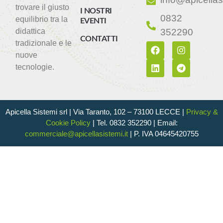
trovare il giusto
I NOSTRI
0832
equilibrio tra la
EVENTI
didattica
352290
CONTATTI
tradizionale e le
nuove
tecnologie.
Apicella Sistemi srl |
Via Taranto, 102 – 73100 LECCE |
Privacy &
Cookie Policy
|
Tel. 0832 352290 | Email:
commerciale@apicellasistemi.it
| P. IVA 04645420755