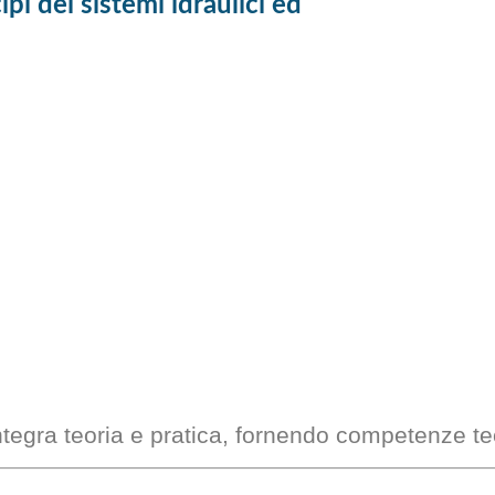
pi dei sistemi idraulici ed
 integra teoria e pratica, fornendo competenze tec