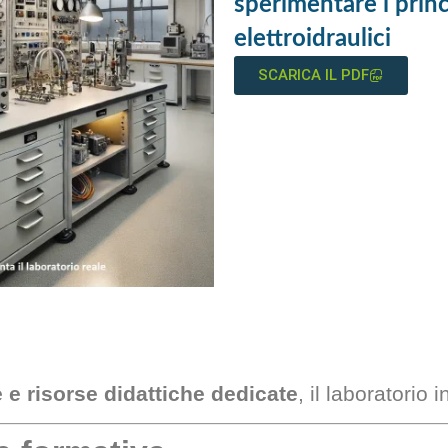
sperimentare i princi
elettroidraulici
SCARICA IL PDF
 e risorse didattiche dedicate
, il laboratorio