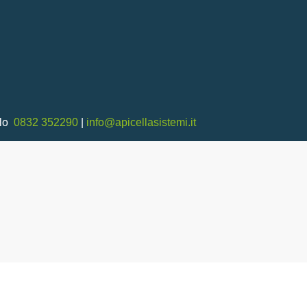
llo
0832 352290
|
info@apicellasistemi.it