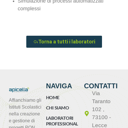
Simulazione di processi automatizzati
complessi
Torna a tutti i laboratori
NAVIGA
CONTATTI
Via
HOME
Affianchiamo gli
Taranto
Istituti Scolastici
CHI SIAMO
102 ,
nella creazione
73100 -
LABORATORI
e gestione di
PROFESSIONALIZZANTI
Lecce
progetti PON,