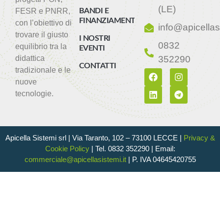
(LE)
FESR e PNRR,
BANDI E
FINANZIAMENTI
con l’obiettivo di
info@apicellasi
trovare il giusto
I NOSTRI
0832
equilibrio tra la
EVENTI
didattica
352290
CONTATTI
tradizionale e le
nuove
tecnologie.
Apicella Sistemi srl |
Via Taranto, 102 – 73100 LECCE |
Privacy &
Cookie Policy
|
Tel. 0832 352290 | Email:
commerciale@apicellasistemi.it
| P. IVA 04645420755