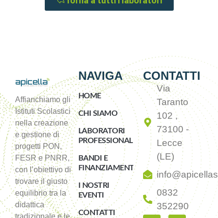
Torna a tutti i laboratori
NAVIGA
CONTATTI
Via
HOME
Affianchiamo gli
Taranto
Istituti Scolastici
CHI SIAMO
102 ,
nella creazione
73100 -
LABORATORI
e gestione di
PROFESSIONALIZZANTI
Lecce
progetti PON,
(LE)
FESR e PNRR,
BANDI E
FINANZIAMENTI
con l’obiettivo di
info@apicellasi
trovare il giusto
I NOSTRI
0832
equilibrio tra la
EVENTI
didattica
352290
CONTATTI
tradizionale e le