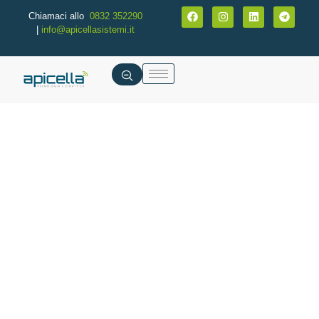
Chiamaci allo
0832 352290
|
info@apicellasistemi.it
Laboratorio Didattico per il Trattamento delle
Acque Reflue